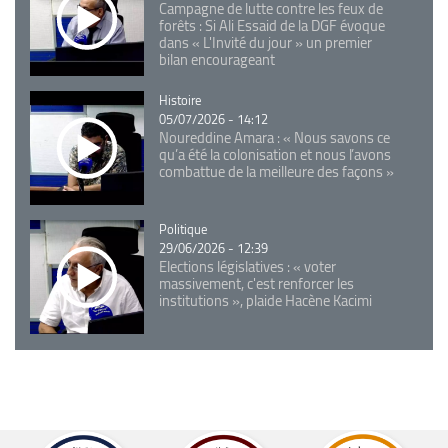
Campagne de lutte contre les feux de
forêts : Si Ali Essaid de la DGF évoque
dans « L'Invité du jour » un premier
bilan encourageant
Catégorie
Histoire
05/07/2026 - 14:12
Noureddine Amara : « Nous savons ce
qu’a été la colonisation et nous l’avons
combattue de la meilleure des façons »
Catégorie
Politique
29/06/2026 - 12:39
Elections législatives : « voter
massivement, c'est renforcer les
institutions », plaide Hacène Kacimi