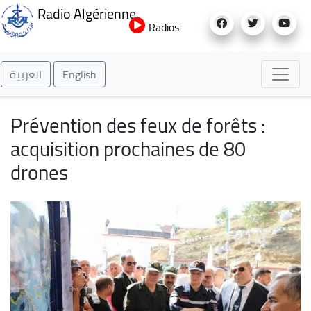
Aller
Radio Algérienne
au
Radios
contenu
principal
العربية
English
Prévention des feux de forêts :
acquisition prochaines de 80
drones