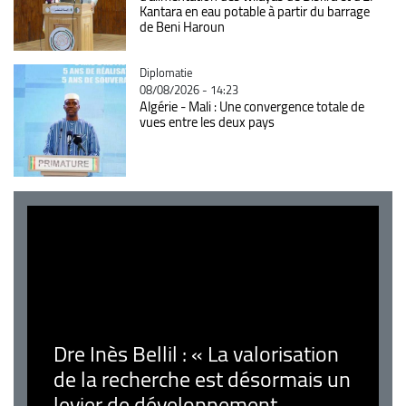
Kantara en eau potable à partir du barrage
de Beni Haroun
Catégorie
Diplomatie
08/08/2026 - 14:23
Algérie - Mali : Une convergence totale de
vues entre les deux pays
Dre Inès Bellil : « La valorisation
de la recherche est désormais un
levier de développement