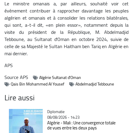
Le ministre omanais a, par ailleurs, souhaité voir cet
événement contribuer à rapprocher davantage les peuples
algérien et omanais et à consolider les relations bilatérales,
qui sont, a-t-il dit, «en plein essor», notamment depuis la
visite du président de la République, M. Abdelmadjid
Tebboune, au Sultanat d'Oman en octobre 2024, suivie de
celle de sa Majesté le Sultan Haitham ben Tariq en Algérie en
mai dernier.
APS
Source
APS
Algérie Sultanat d'Oman
Qais Bin Mohammed Al Yousef
Abdelmadjid Tebboune
Lire aussi
Catégorie
Diplomatie
08/08/2026 - 14:23
Algérie - Mali : Une convergence totale
de vues entre les deux pays