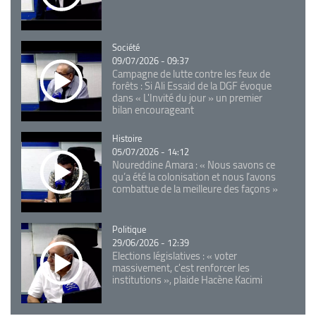
Catégorie
Société
09/07/2026 - 09:37
Campagne de lutte contre les feux de
forêts : Si Ali Essaid de la DGF évoque
dans « L'Invité du jour » un premier
bilan encourageant
Catégorie
Histoire
05/07/2026 - 14:12
Noureddine Amara : « Nous savons ce
qu’a été la colonisation et nous l’avons
combattue de la meilleure des façons »
Catégorie
Politique
29/06/2026 - 12:39
Elections législatives : « voter
massivement, c'est renforcer les
institutions », plaide Hacène Kacimi