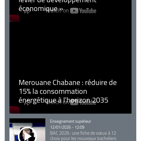
économique »
Merouane Chabane : réduire de
15% la consommation
énergétique à l’horizon 2035
Catégorie
Enseignement supérieur
12/07/2026 - 12:09
BAC 2026 : une fiche de vœux à 12
choix pour les nouveaux bacheliers