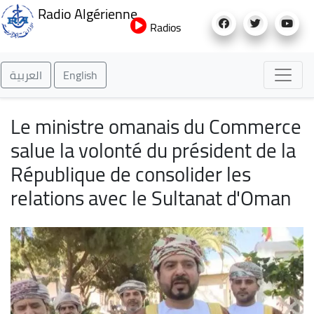
Aller
Radio Algérienne
au
Radios
contenu
principal
العربية
English
Le ministre omanais du Commerce
salue la volonté du président de la
République de consolider les
relations avec le Sultanat d'Oman