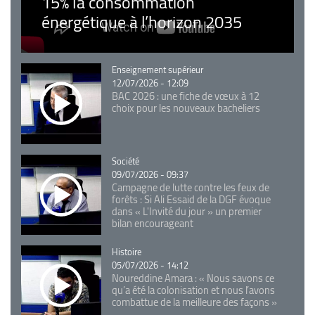
15% la consommation
énergétique à l’horizon 2035
Catégorie
Enseignement supérieur
12/07/2026 - 12:09
BAC 2026 : une fiche de vœux à 12
choix pour les nouveaux bacheliers
Catégorie
Société
09/07/2026 - 09:37
Campagne de lutte contre les feux de
forêts : Si Ali Essaid de la DGF évoque
dans « L'Invité du jour » un premier
bilan encourageant
Catégorie
Histoire
05/07/2026 - 14:12
Noureddine Amara : « Nous savons ce
qu’a été la colonisation et nous l’avons
combattue de la meilleure des façons »