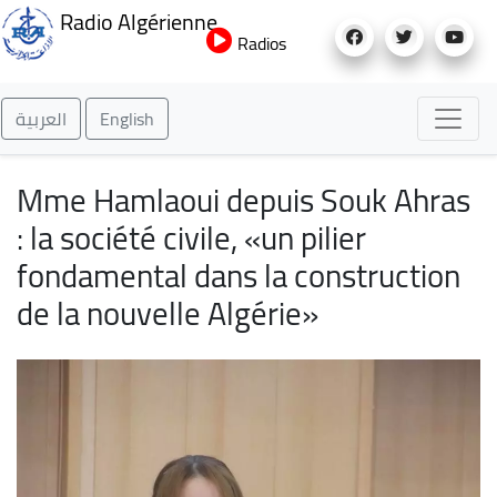
Aller
Radio Algérienne
au
Radios
contenu
principal
العربية
English
Mme Hamlaoui depuis Souk Ahras
: la société civile, «un pilier
fondamental dans la construction
de la nouvelle Algérie»