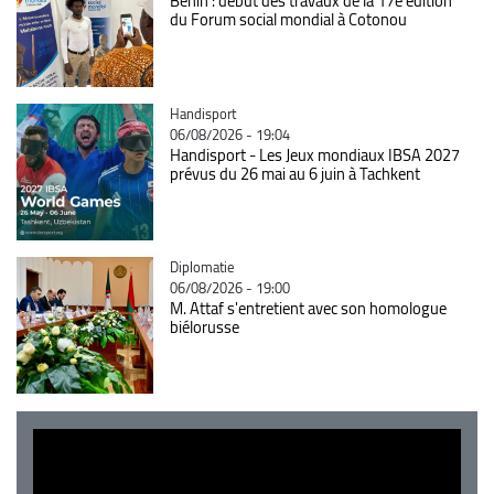
Bénin : début des travaux de la 17e édition
du Forum social mondial à Cotonou
Catégorie
Handisport
06/08/2026 - 19:04
Handisport - Les Jeux mondiaux IBSA 2027
prévus du 26 mai au 6 juin à Tachkent
Catégorie
Diplomatie
06/08/2026 - 19:00
M. Attaf s'entretient avec son homologue
biélorusse