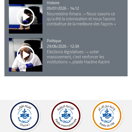
Catégorie
Histoire
05/07/2026 - 14:12
Noureddine Amara : « Nous savons ce
qu’a été la colonisation et nous l’avons
combattue de la meilleure des façons »
Catégorie
Politique
29/06/2026 - 12:39
Elections législatives : « voter
massivement, c'est renforcer les
institutions », plaide Hacène Kacimi