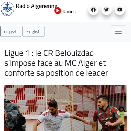
Aller
Radio Algérienne
au
Radios
contenu
principal
العربية
English
Ligue 1 : le CR Belouizdad
s’impose face au MC Alger et
conforte sa position de leader