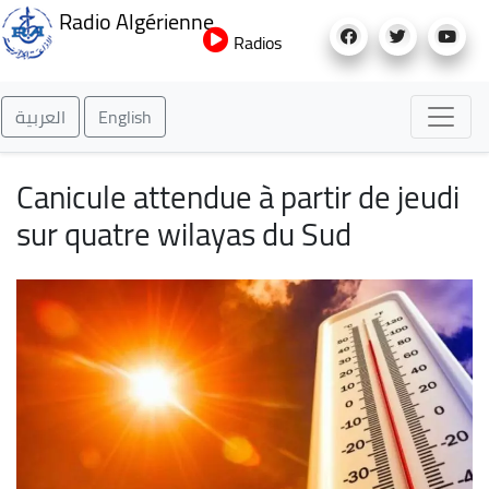
Aller
Radio Algérienne
au
Radios
contenu
principal
العربية
English
Canicule attendue à partir de jeudi
sur quatre wilayas du Sud