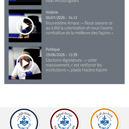
bilan encourageant
Catégorie
Histoire
05/07/2026 - 14:12
Noureddine Amara : « Nous savons ce
qu’a été la colonisation et nous l’avons
combattue de la meilleure des façons »
Catégorie
Politique
29/06/2026 - 12:39
Elections législatives : « voter
massivement, c'est renforcer les
institutions », plaide Hacène Kacimi