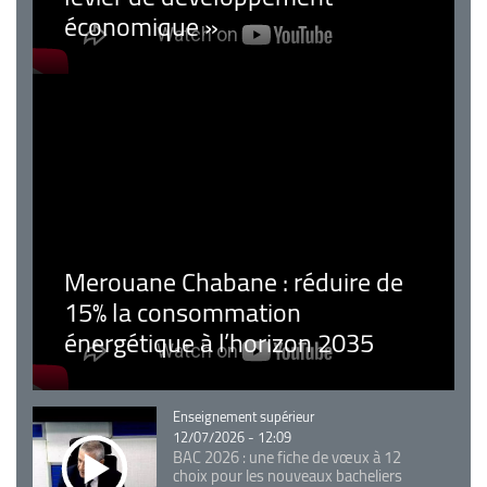
économique »
Merouane Chabane : réduire de
15% la consommation
énergétique à l’horizon 2035
Catégorie
Enseignement supérieur
12/07/2026 - 12:09
BAC 2026 : une fiche de vœux à 12
choix pour les nouveaux bacheliers