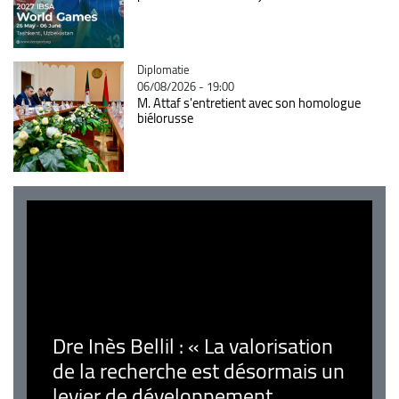
Catégorie
Diplomatie
06/08/2026 - 19:00
M. Attaf s'entretient avec son homologue
biélorusse
Dre Inès Bellil : « La valorisation
de la recherche est désormais un
levier de développement