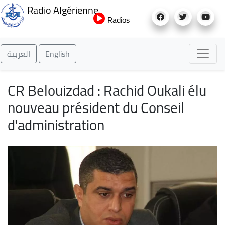
Aller
Radio Algérienne
au
Radios
contenu
principal
العربية
English
CR Belouizdad : Rachid Oukali élu
nouveau président du Conseil
d'administration