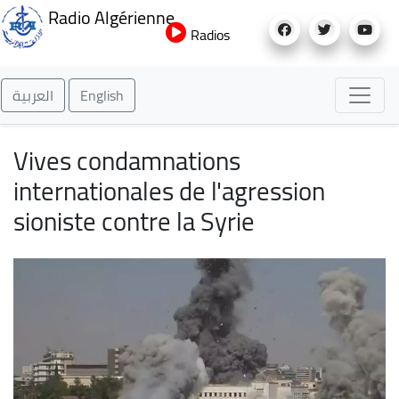
Aller
Radio Algérienne
au
Radios
contenu
principal
العربية
English
Vives condamnations
internationales de l'agression
sioniste contre la Syrie