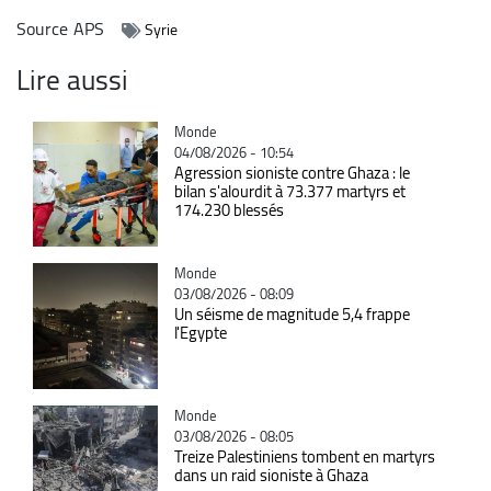
Source
APS
Syrie
Lire aussi
Catégorie
Monde
04/08/2026 - 10:54
Agression sioniste contre Ghaza : le
bilan s'alourdit à 73.377 martyrs et
174.230 blessés
Catégorie
Monde
03/08/2026 - 08:09
Un séisme de magnitude 5,4 frappe
l'Egypte
Catégorie
Monde
03/08/2026 - 08:05
Treize Palestiniens tombent en martyrs
dans un raid sioniste à Ghaza