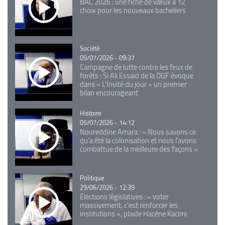
BAC 2026 : une fiche de vœux à 12
choix pour les nouveaux bacheliers
Catégorie
Société
09/07/2026 - 09:37
Campagne de lutte contre les feux de
forêts : Si Ali Essaid de la DGF évoque
dans « L'Invité du jour » un premier
bilan encourageant
Catégorie
Histoire
05/07/2026 - 14:12
Noureddine Amara : « Nous savons ce
qu’a été la colonisation et nous l’avons
combattue de la meilleure des façons »
Catégorie
Politique
29/06/2026 - 12:39
Elections législatives : « voter
massivement, c'est renforcer les
institutions », plaide Hacène Kacimi