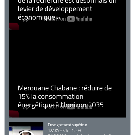
de la recherche est désormais un
levier de développement
économique »
Merouane Chabane : réduire de
15% la consommation
énergétique à l’horizon 2035
Catégorie
Enseignement supérieur
12/07/2026 - 12:09