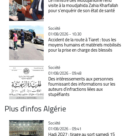
Le ministre des Moudjahidine rend
visite à la moudjahida Zahia Kharfallah
pour s'enquérir de son état de santé
Catégorie
Société
07/08/2026 - 10:30
Accident de la route à Tiaret : tous les
moyens humains et matériels mobilisés
pour la prise en charge des blessés
Catégorie
Société
07/08/2026 - 09:48
Des intéressements aux personnes
fournissant des informations sur les
auteurs d’infractions liées aux
stupéfiants
Plus d'infos Algérie
Catégorie
Société
07/08/2026 - 09:41
Hadj 2027 : tirage au sort samedi 15