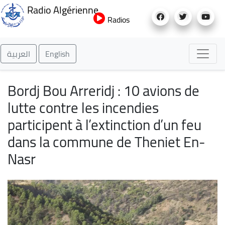
Aller
Radio Algérienne
au
Radios
contenu
principal
العربية
English
Bordj Bou Arreridj : 10 avions de
lutte contre les incendies
participent à l’extinction d’un feu
dans la commune de Theniet En-
Nasr