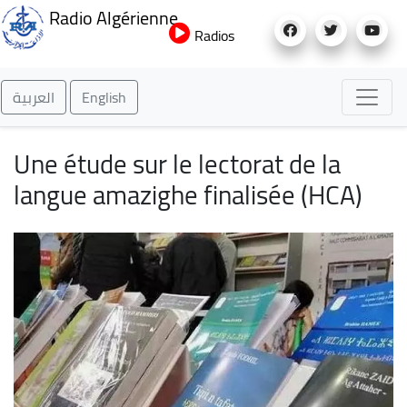
Aller
Radio Algérienne
au
Radios
contenu
principal
العربية
English
Une étude sur le lectorat de la
langue amazighe finalisée (HCA)