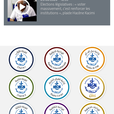
Elections législatives : « voter
massivement, c'est renforcer les
institutions », plaide Hacène Kacimi