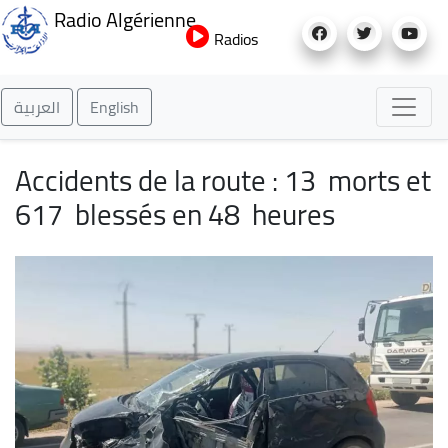
Aller
Radio Algérienne
au
Radios
contenu
principal
العربية
English
Accidents de la route : 13 morts et
617 blessés en 48 heures