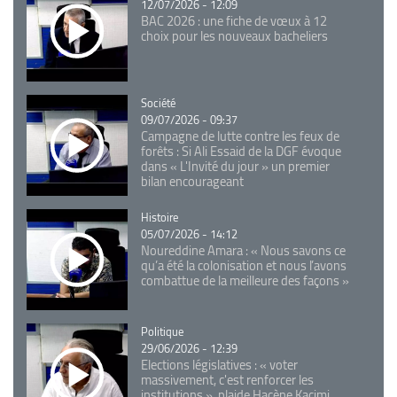
12/07/2026 - 12:09
BAC 2026 : une fiche de vœux à 12
choix pour les nouveaux bacheliers
Catégorie
Société
09/07/2026 - 09:37
Campagne de lutte contre les feux de
forêts : Si Ali Essaid de la DGF évoque
dans « L'Invité du jour » un premier
bilan encourageant
Catégorie
Histoire
05/07/2026 - 14:12
Noureddine Amara : « Nous savons ce
qu’a été la colonisation et nous l’avons
combattue de la meilleure des façons »
Catégorie
Politique
29/06/2026 - 12:39
Elections législatives : « voter
massivement, c'est renforcer les
institutions », plaide Hacène Kacimi