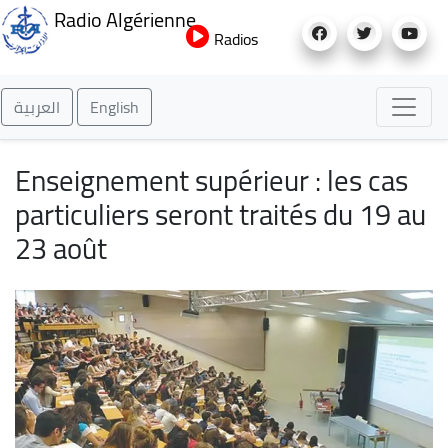
Aller
Radio Algérienne
au
Radios
contenu
principal
العربية
English
Enseignement supérieur : les cas
particuliers seront traités du 19 au
23 août