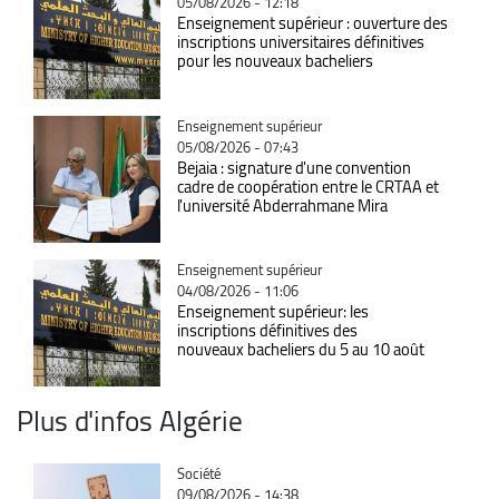
05/08/2026 - 12:18
Enseignement supérieur : ouverture des
inscriptions universitaires définitives
pour les nouveaux bacheliers
Catégorie
Enseignement supérieur
05/08/2026 - 07:43
Bejaia : signature d'une convention
cadre de coopération entre le CRTAA et
l'université Abderrahmane Mira
Catégorie
Enseignement supérieur
04/08/2026 - 11:06
Enseignement supérieur: les
inscriptions définitives des
nouveaux bacheliers du 5 au 10 août
Plus d'infos Algérie
Catégorie
Société
09/08/2026 - 14:38