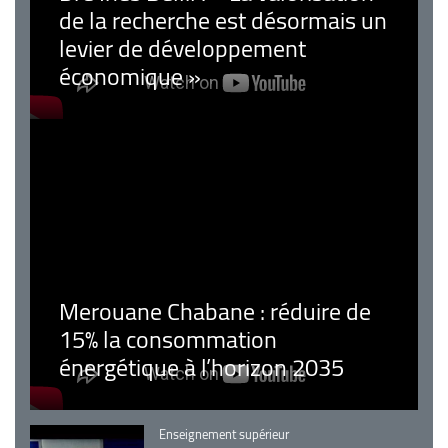
de la recherche est désormais un
levier de développement
économique »
Merouane Chabane : réduire de
15% la consommation
énergétique à l’horizon 2035
Catégorie
Enseignement supérieur