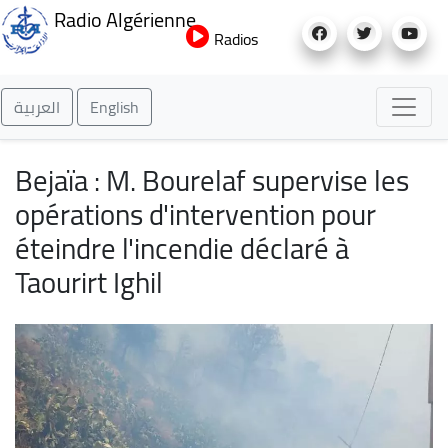
Aller
Radio Algérienne
au
Radios
contenu
principal
العربية
English
Bejaïa : M. Bourelaf supervise les
opérations d'intervention pour
éteindre l'incendie déclaré à
Taourirt Ighil