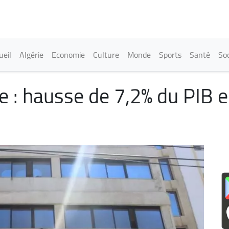
Aller
au
contenu
principal
in navigation
ueil
Algérie
Economie
Culture
Monde
Sports
Santé
Soc
 : hausse de 7,2% du PIB e