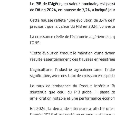
Le PIB de l'Algérie, en valeur nominale, est pas
de DA en 2024, en hausse de 7,2%, a indiqué jeudi 
Cette hausse reflète "une évolution de 3,4% de l'in
précisant que la valeur du PIB en 2024, convertie 
La croissance réelle de l'économie algérienne a,
l'ONS.
"Cette évolution traduit le maintien d'une dyn
résulte essentiellement des hausses enregistrées 
L'agriculture, l'industrie agroalimentaire, l'
significative, avec des taux de croissance respect
Le taux de croissance du Produit Intérieur B
soutenue que celui du PIB global. Il passe
amélioration notable et une performance économiq
En 2024, la demande intérieure a affiché une
l'année 2023 et est porté en grande partie par u