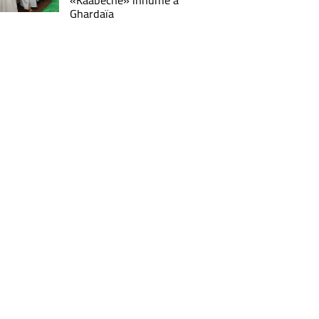
«Kâabeche» inhumé à
Ghardaïa