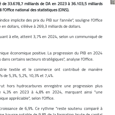
sé de 33.678,7 milliards de DA en 2023 à 36.103,5 milliards
l'Office national des statistiques (ONS).
dice implicite des prix du PIB sur l'année", souligne l'Office
en dollars, s'élève à 269,3 milliards de dollars.
 quant à elle, atteint 3,7% en 2024, selon un communiqué de
amique économique positive. La progression du PIB en 2024
dans certains secteurs stratégiques", analyse l'Office.
industrie textile et le commerce ont contribué de manière
ifs de 5,3%, 5,2%, 10,3% et 7,4%.
rut hors hydrocarbures enregistre une progression plus
 de 4,3% en 2023 à 4,8% en 2024, marquant ainsi "une
ue appréciable", selon l'Office.
 croissance de 6,9%. Ce rythme "reste soutenu comparé à
ne hausse notable de 9,8% de la formation brute de capital