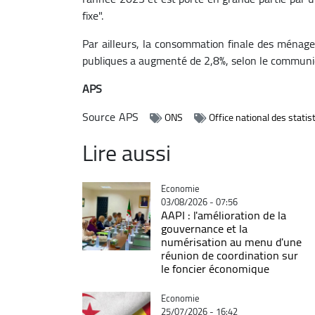
fixe".
Par ailleurs, la consommation finale des ménage
publiques a augmenté de 2,8%, selon le communi
APS
Source
APS
ONS
Office national des statis
Lire aussi
Catégorie
Economie
03/08/2026 - 07:56
AAPI : l'amélioration de la
gouvernance et la
numérisation au menu d'une
réunion de coordination sur
le foncier économique
Catégorie
Economie
25/07/2026 - 16:42