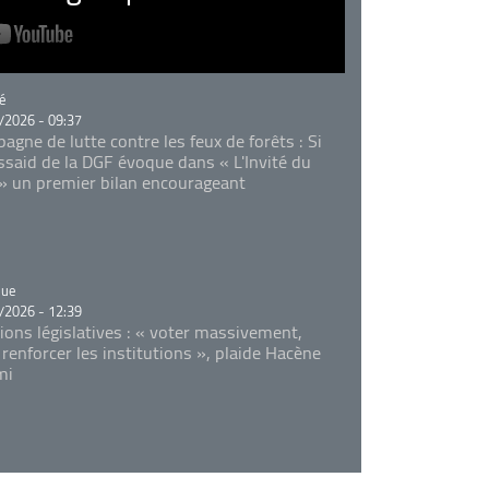
rie
é
/2026 - 09:37
agne de lutte contre les feux de forêts : Si
Essaid de la DGF évoque dans « L'Invité du
 » un premier bilan encourageant
rie
que
/2026 - 12:39
tions législatives : « voter massivement,
 renforcer les institutions », plaide Hacène
mi