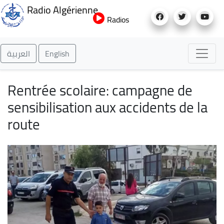
Aller
Radio Algérienne
au
Radios
contenu
principal
العربية
English
Rentrée scolaire: campagne de
sensibilisation aux accidents de la
route