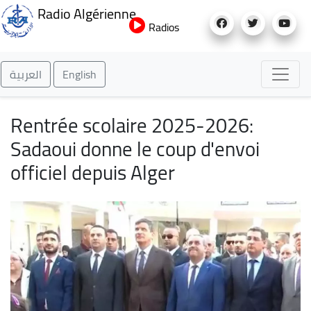
Aller
Radio Algérienne
au
Radios
contenu
principal
العربية
English
Rentrée scolaire 2025-2026:
Sadaoui donne le coup d'envoi
officiel depuis Alger