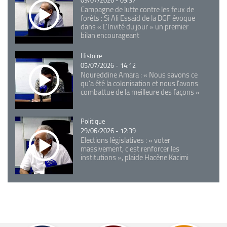
Campagne de lutte contre les feux de
forêts : Si Ali Essaid de la DGF évoque
dans « L'Invité du jour » un premier
bilan encourageant
Catégorie
Histoire
05/07/2026 - 14:12
Noureddine Amara : « Nous savons ce
qu’a été la colonisation et nous l’avons
combattue de la meilleure des façons »
Catégorie
Politique
29/06/2026 - 12:39
Elections législatives : « voter
massivement, c'est renforcer les
institutions », plaide Hacène Kacimi