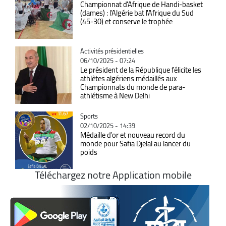
Championnat d'Afrique de Handi-basket
(dames) : l'Algérie bat l'Afrique du Sud
(45-30) et conserve le trophée
Catégorie
Activités présidentielles
06/10/2025 - 07:24
Le président de la République félicite les
athlètes algériens médaillés aux
Championnats du monde de para-
athlétisme à New Delhi
Catégorie
Sports
02/10/2025 - 14:39
Médaille d’or et nouveau record du
monde pour Safia Djelal au lancer du
poids
Téléchargez notre Application mobile