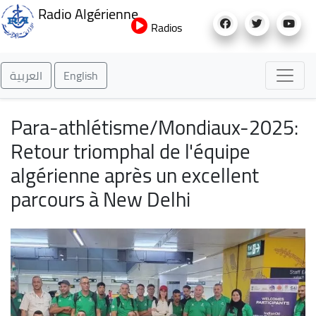
Aller
Radio Algérienne
au
Radios
contenu
principal
العربية
English
Para-athlétisme/Mondiaux-2025:
Retour triomphal de l'équipe
algérienne après un excellent
parcours à New Delhi