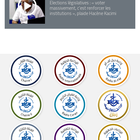
Elections législatives : « voter
massivement, c'est renforcer les
institutions », plaide Hacène Kacimi