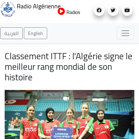
Aller
Radio Algérienne
au
Radios
contenu
principal
العربية
English
Classement ITTF : l'Algérie signe le
meilleur rang mondial de son
histoire