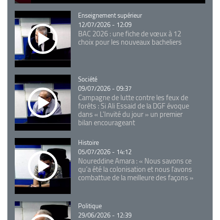
Catégorie
Enseignement supérieur
12/07/2026 - 12:09
BAC 2026 : une fiche de vœux à 12
choix pour les nouveaux bacheliers
Catégorie
Société
09/07/2026 - 09:37
Campagne de lutte contre les feux de
forêts : Si Ali Essaid de la DGF évoque
dans « L'Invité du jour » un premier
bilan encourageant
Catégorie
Histoire
05/07/2026 - 14:12
Noureddine Amara : « Nous savons ce
qu’a été la colonisation et nous l’avons
combattue de la meilleure des façons »
Catégorie
Politique
29/06/2026 - 12:39