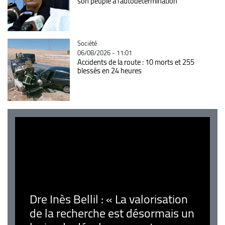
son peuple à l'autodétermination
Catégorie
Société
06/08/2026 - 11:01
Accidents de la route : 10 morts et 255
blessés en 24 heures
Dre Inès Bellil : « La valorisation
de la recherche est désormais un