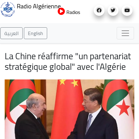
Aller
Radio Algérienne
au
Radios
contenu
principal
العربية
English
La Chine réaffirme "un partenariat
stratégique global" avec l'Algérie