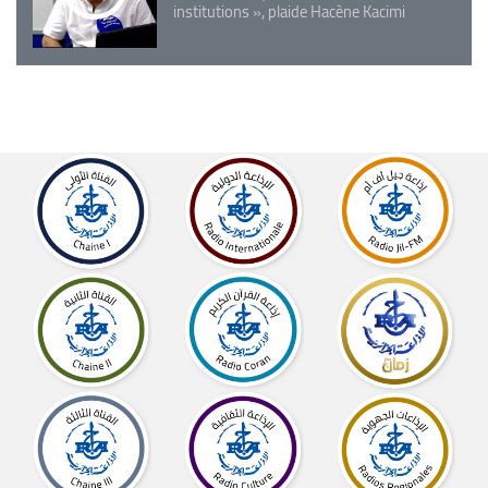
institutions », plaide Hacène Kacimi