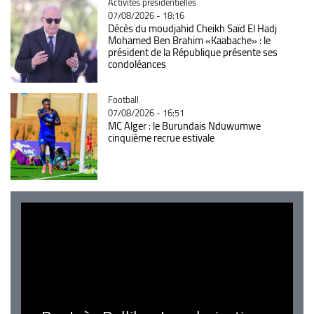
Catégorie
Activités présidentielles
07/08/2026 - 18:16
Décès du moudjahid Cheikh Saïd El Hadj
Mohamed Ben Brahim «Kaabache» : le
président de la République présente ses
condoléances
Catégorie
Football
07/08/2026 - 16:51
MC Alger : le Burundais Nduwumwe
cinquième recrue estivale