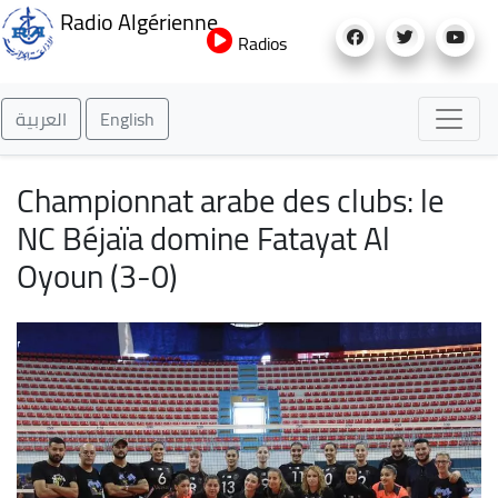
Aller
Radio Algérienne
au
Radios
contenu
principal
العربية
English
Championnat arabe des clubs: le
NC Béjaïa domine Fatayat Al
Oyoun (3-0)