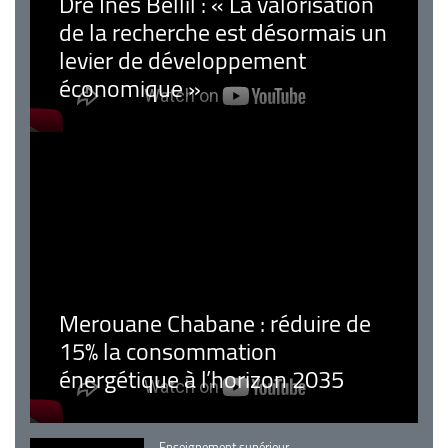
Dre Inès Bellil : « La valorisation
de la recherche est désormais un
levier de développement
économique »
Merouane Chabane : réduire de
15% la consommation
énergétique à l’horizon 2035
Catégorie
Enseignement supérieur