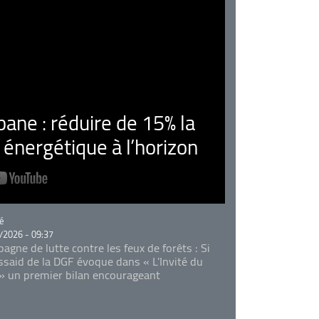
ne : réduire de 15% la
nergétique à l’horizon
rie
é
/2026 - 09:37
agne de lutte contre les feux de forêts : Si
Essaid de la DGF évoque dans « L'Invité du
 » un premier bilan encourageant