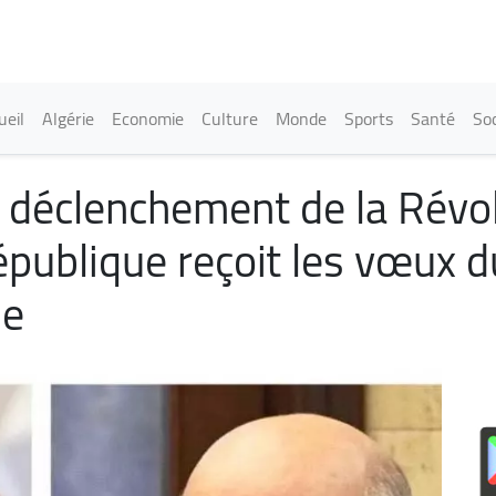
Aller
au
contenu
principal
in navigation
ueil
Algérie
Economie
Culture
Monde
Sports
Santé
Soc
 déclenchement de la Révolu
épublique reçoit les vœux d
ie