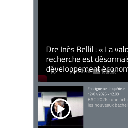
Dre Inès Bellil : « La val
recherche est désormais
développement économ
Catégorie
Enseignement supérieur
12/07/2026 - 12:09
BAC 2026 : une fich
les nouveaux bachel