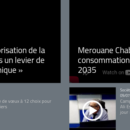
orisation de la
Merouane Chaba
 un levier de
consommation é
ique »
2035
Catégo
Sociét
09/07
e de vœux à 12 choix pour
Camp
iers
Ali 
jour