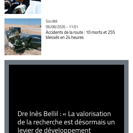
Catégorie
Société
06/08/2026 - 11:01
Accidents de la route : 10 morts et 255
blessés en 24 heures
Dre Inès Bellil : « La valorisation
de la recherche est désormais un
levier de développement