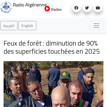
Aller
Radio Algérienne
au
Radios
contenu
principal
العربية
English
Feux de forêt : diminution de 90%
des superficies touchées en 2025