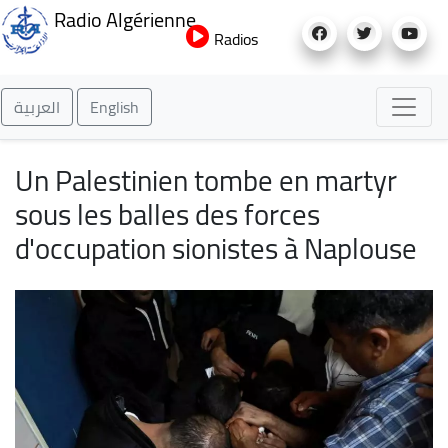
Aller
Radio Algérienne
au
Radios
contenu
principal
العربية
English
Un Palestinien tombe en martyr
sous les balles des forces
d'occupation sionistes à Naplouse