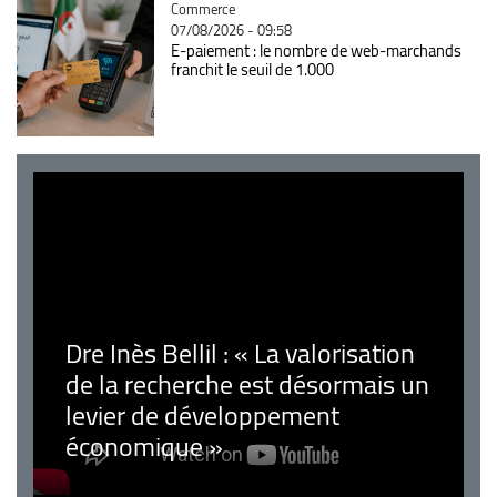
Catégorie
Commerce
07/08/2026 - 09:58
E-paiement : le nombre de web-marchands
franchit le seuil de 1.000
Dre Inès Bellil : « La valorisation
de la recherche est désormais un
levier de développement
économique »