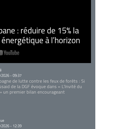
ne : réduire de 15% la
nergétique à l’horizon
rie
é
/2026 - 09:37
agne de lutte contre les feux de forêts : Si
Essaid de la DGF évoque dans « L'Invité du
 » un premier bilan encourageant
rie
que
/2026 - 12:39