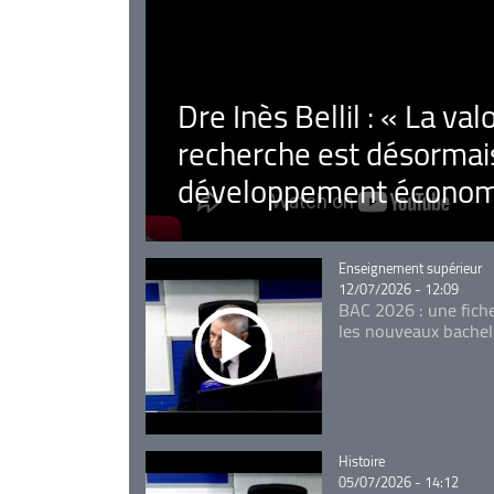
Dre Inès Bellil : « La val
recherche est désormais
développement économ
Catégorie
Enseignement supérieur
12/07/2026 - 12:09
BAC 2026 : une fich
les nouveaux bachel
Catégorie
Histoire
05/07/2026 - 14:12