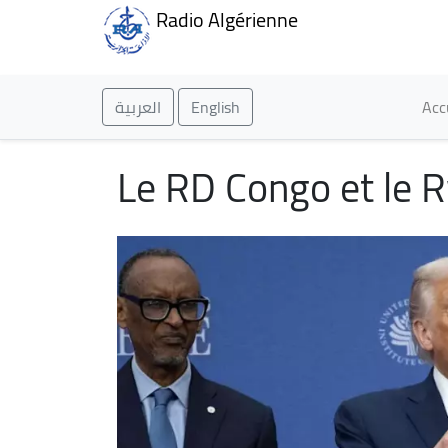
Radio Algérienne
Ma
العربية
English
Acc
Le RD Congo et le R