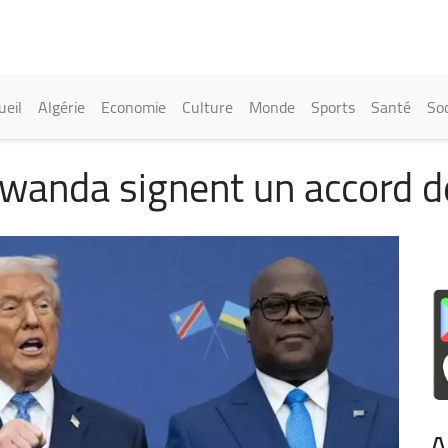
Aller
au
contenu
principal
in navigation
ueil
Algérie
Economie
Culture
Monde
Sports
Santé
Soc
wanda signent un accord de
A