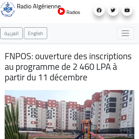
Aller
Radio Algérienne
au
Radios
contenu
principal
العربية
English
FNPOS: ouverture des inscriptions
au programme de 2 460 LPA à
partir du 11 décembre