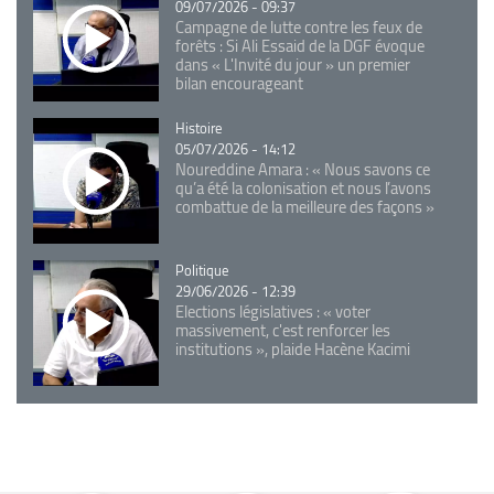
09/07/2026 - 09:37
Campagne de lutte contre les feux de
forêts : Si Ali Essaid de la DGF évoque
dans « L'Invité du jour » un premier
bilan encourageant
Catégorie
Histoire
05/07/2026 - 14:12
Noureddine Amara : « Nous savons ce
qu’a été la colonisation et nous l’avons
combattue de la meilleure des façons »
Catégorie
Politique
29/06/2026 - 12:39
Elections législatives : « voter
massivement, c'est renforcer les
institutions », plaide Hacène Kacimi