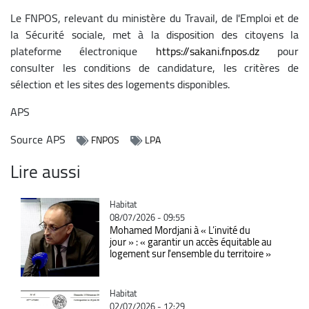
Le FNPOS, relevant du ministère du Travail, de l'Emploi et de
la Sécurité sociale, met à la disposition des citoyens la
plateforme électronique
https://sakani.fnpos.dz
pour
consulter les conditions de candidature, les critères de
sélection et les sites des logements disponibles.
APS
Source
APS
FNPOS
LPA
Lire aussi
Catégorie
Habitat
08/07/2026 - 09:55
Mohamed Mordjani à « L’invité du
jour » : « garantir un accès équitable au
logement sur l'ensemble du territoire »
Catégorie
Habitat
02/07/2026 - 12:29