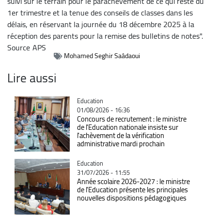
suivi sur le terrain pour le parachèvement de ce qui reste du
1er trimestre et la tenue des conseils de classes dans les
délais, en réservant la journée du 18 décembre 2025 à la
réception des parents pour la remise des bulletins de notes".
Source
APS
Mohamed Seghir Saâdaoui
Lire aussi
Catégorie
Education
01/08/2026 - 16:36
Concours de recrutement : le ministre
de l'Education nationale insiste sur
l'achèvement de la vérification
administrative mardi prochain
Catégorie
Education
31/07/2026 - 11:55
Année scolaire 2026-2027 : le ministre
de l'Education présente les principales
nouvelles dispositions pédagogiques