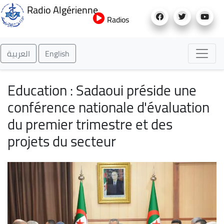
Aller
Radio Algérienne
au
Radios
contenu
principal
العربية
English
Education : Sadaoui préside une
conférence nationale d'évaluation
du premier trimestre et des
projets du secteur