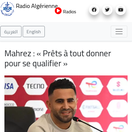
Aller
Radio Algérienne
au
Radios
contenu
principal
العربية
English
Mahrez : « Prêts à tout donner
pour se qualifier »