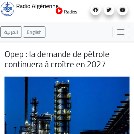
Aller
Radio Algérienne
au
Radios
contenu
principal
العربية
English
Opep : la demande de pétrole
continuera à croître en 2027