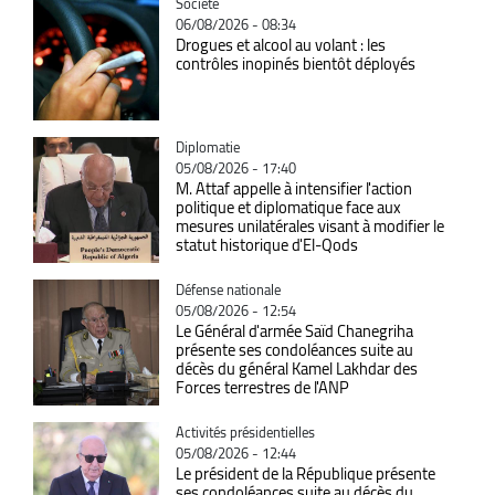
Catégorie
Société
06/08/2026 - 08:34
Drogues et alcool au volant : les
contrôles inopinés bientôt déployés
Catégorie
Diplomatie
05/08/2026 - 17:40
M. Attaf appelle à intensifier l'action
politique et diplomatique face aux
mesures unilatérales visant à modifier le
statut historique d'El-Qods
Catégorie
Défense nationale
05/08/2026 - 12:54
Le Général d'armée Saïd Chanegriha
présente ses condoléances suite au
décès du général Kamel Lakhdar des
Forces terrestres de l'ANP
Catégorie
Activités présidentielles
05/08/2026 - 12:44
Le président de la République présente
ses condoléances suite au décès du