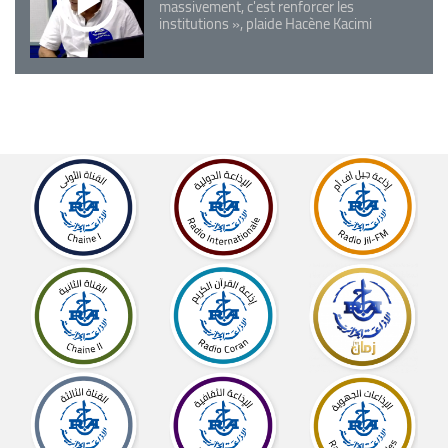
massivement, c'est renforcer les
institutions », plaide Hacène Kacimi