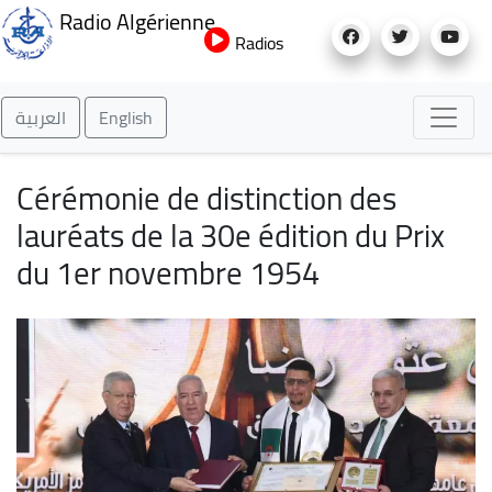
Aller
Radio Algérienne
au
Radios
contenu
principal
العربية
English
Cérémonie de distinction des
lauréats de la 30e édition du Prix
du 1er novembre 1954