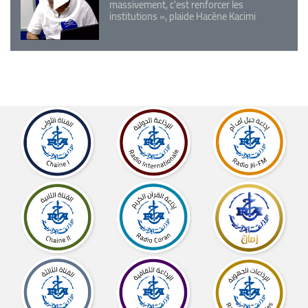
massivement, c'est renforcer les
institutions », plaide Hacène Kacimi