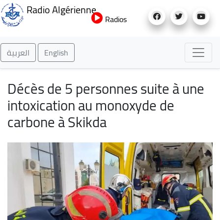
Aller
Radio Algérienne
au
Radios
contenu
principal
العربية
English
Décès de 5 personnes suite à une
intoxication au monoxyde de
carbone à Skikda