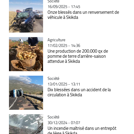
Catégorie
Société
16/09/2025 - 17:45
Onze blessés dans un renversement de
véhicule à Skikda
Catégorie
Agriculture
17/02/2025 - 14:36
Une production de 200.000 qx de
pomme de terre d'arrière-saison
attendue à Skikda
Catégorie
Société
13/01/2025 - 13:11
Dix blessées dans un accident de la
circulation à Skikda
Catégorie
Société
30/12/2024 - 07:07
Un incendie maîtrisé dans un entrepôt
de liège à Skikda