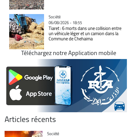
Catégorie
Société
06/08/2026 - 18:55
Tiaret : 6 morts dans une collision entre
un véhicule léger et un camion dans la
Commune de Chehaima
Téléchargez notre Application mobile
Articles récents
Catégorie
Société