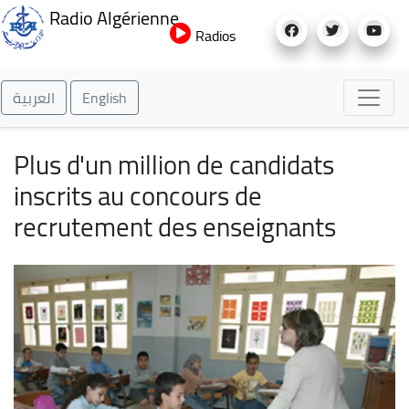
Aller
Radio Algérienne
au
Radios
contenu
principal
العربية
English
Plus d'un million de candidats
inscrits au concours de
recrutement des enseignants