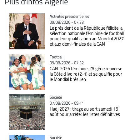
Plus d'infos Algérie
Catégorie
Activités présidentielles
09/08/2026 - 07:33
Le président de la République félicite la
sélection nationale féminine de football
pour leur qualification au Mondial 2027
et aux demi-finales de la CAN
Catégorie
Football
09/08/2026 - 07:32
CAN-2026 féminine : l'Algérie renverse
la Côte d'Ivoire (2-1) et se qualifie pour
le Mondial brésilien
Catégorie
Société
07/08/2026 - 09:41
Hadj 2027 : tirage au sort samedi 15
août pour arrêter les listes définitives
Catégorie
Société