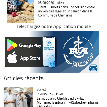
06/08/2026 - 18:55
Tiaret : 6 morts dans une collision entre
un véhicule léger et un camion dans la
Commune de Chehaima
Téléchargez notre Application mobile
Articles récents
Catégorie
Société
09/08/2026 - 11:48
Le moudjahid Cheikh Said El-Hadj
Mohamed Benbrahim «Kâabeche» inhumé
à Ghardaïa