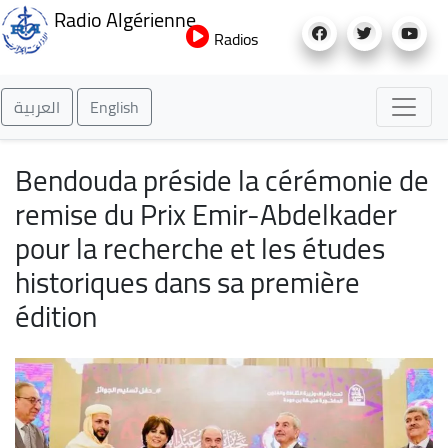
Aller
Radio Algérienne
au
Radios
contenu
principal
العربية
English
Bendouda préside la cérémonie de
remise du Prix Emir-Abdelkader
pour la recherche et les études
historiques dans sa première
édition