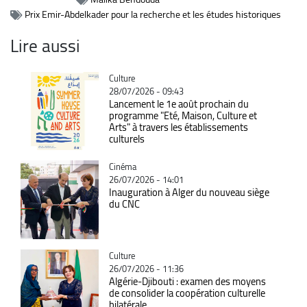
Prix Emir-Abdelkader pour la recherche et les études historiques
Lire aussi
Catégorie
Culture
28/07/2026 - 09:43
Lancement le 1e août prochain du
programme "Eté, Maison, Culture et
Arts" à travers les établissements
culturels
Catégorie
Cinéma
26/07/2026 - 14:01
Inauguration à Alger du nouveau siège
du CNC
Catégorie
Culture
26/07/2026 - 11:36
Algérie-Djibouti : examen des moyens
de consolider la coopération culturelle
bilatérale