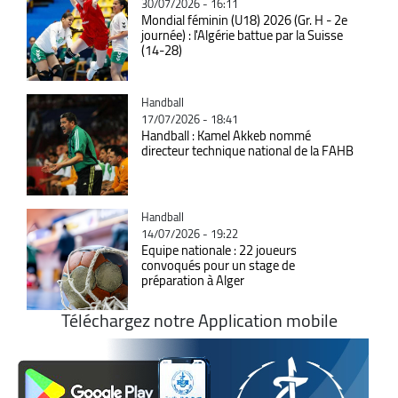
30/07/2026 - 16:11
Mondial féminin (U18) 2026 (Gr. H - 2e
journée) : l'Algérie battue par la Suisse
(14-28)
Catégorie
Handball
17/07/2026 - 18:41
Handball : Kamel Akkeb nommé
directeur technique national de la FAHB
Catégorie
Handball
14/07/2026 - 19:22
Equipe nationale : 22 joueurs
convoqués pour un stage de
préparation à Alger
Téléchargez notre Application mobile