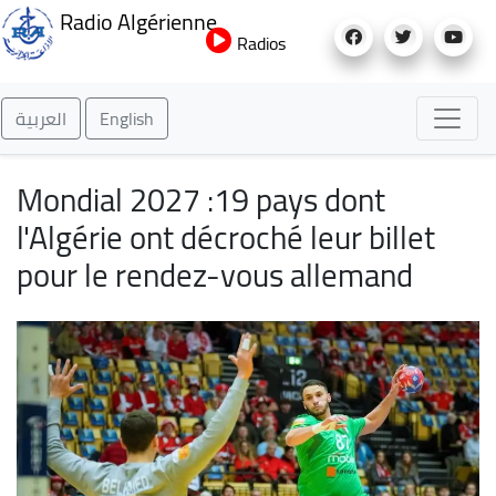
Aller
Radio Algérienne
au
Radios
contenu
principal
العربية
English
Mondial 2027 :19 pays dont
l'Algérie ont décroché leur billet
pour le rendez-vous allemand