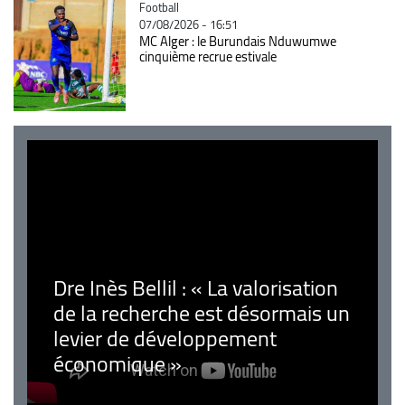
Catégorie
Football
07/08/2026 - 16:51
MC Alger : le Burundais Nduwumwe
cinquième recrue estivale
Dre Inès Bellil : « La valorisation
de la recherche est désormais un
levier de développement
économique »