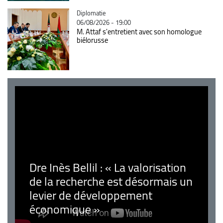
Catégorie
Diplomatie
06/08/2026 - 19:00
M. Attaf s'entretient avec son homologue
biélorusse
Dre Inès Bellil : « La valorisation
de la recherche est désormais un
levier de développement
économique »