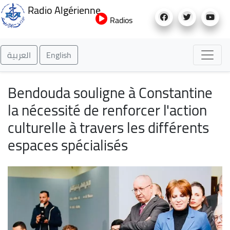
Aller
Radio Algérienne
au
Radios
contenu
principal
العربية
English
Bendouda souligne à Constantine
la nécessité de renforcer l'action
culturelle à travers les différents
espaces spécialisés