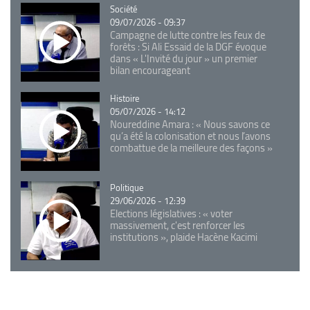
Catégorie
Société
09/07/2026 - 09:37
Campagne de lutte contre les feux de
forêts : Si Ali Essaid de la DGF évoque
dans « L'Invité du jour » un premier
bilan encourageant
Catégorie
Histoire
05/07/2026 - 14:12
Noureddine Amara : « Nous savons ce
qu’a été la colonisation et nous l’avons
combattue de la meilleure des façons »
Catégorie
Politique
29/06/2026 - 12:39
Elections législatives : « voter
massivement, c'est renforcer les
institutions », plaide Hacène Kacimi