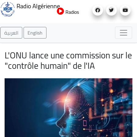
Aller
Radio Algérienne
au
Radios
contenu
principal
العربية
English
L'ONU lance une commission sur le
"contrôle humain" de l'IA