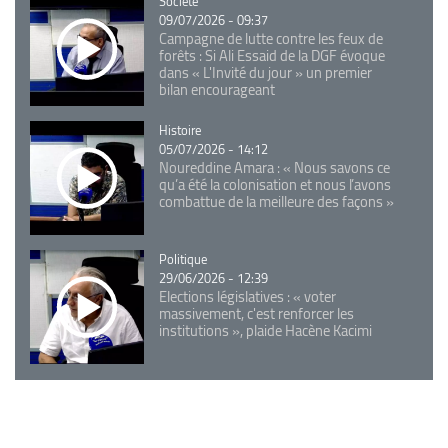
Catégorie
Société
09/07/2026 - 09:37
Campagne de lutte contre les feux de
forêts : Si Ali Essaid de la DGF évoque
dans « L'Invité du jour » un premier
bilan encourageant
Catégorie
Histoire
05/07/2026 - 14:12
Noureddine Amara : « Nous savons ce
qu’a été la colonisation et nous l’avons
combattue de la meilleure des façons »
Catégorie
Politique
29/06/2026 - 12:39
Elections législatives : « voter
massivement, c'est renforcer les
institutions », plaide Hacène Kacimi