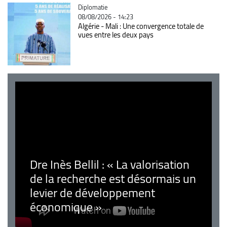
Catégorie
Diplomatie
08/08/2026 - 14:23
Algérie - Mali : Une convergence totale de
vues entre les deux pays
Dre Inès Bellil : « La valorisation
de la recherche est désormais un
levier de développement
économique »