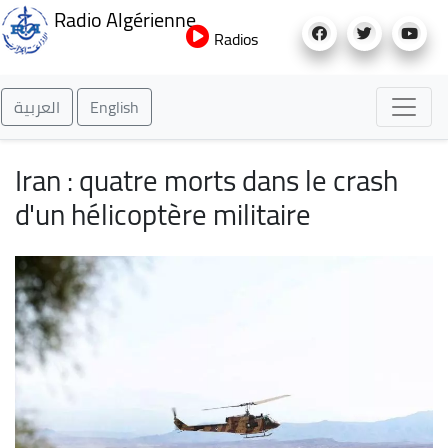
Aller
Radio Algérienne
au
Radios
contenu
principal
العربية
English
Iran : quatre morts dans le crash
d'un hélicoptère militaire