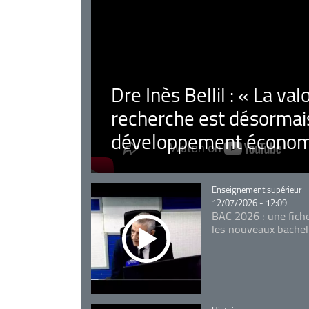
Dre Inès Bellil : « La val
recherche est désormais
développement économ
Catégorie
Enseignement supérieur
12/07/2026 - 12:09
BAC 2026 : une fich
les nouveaux bachel