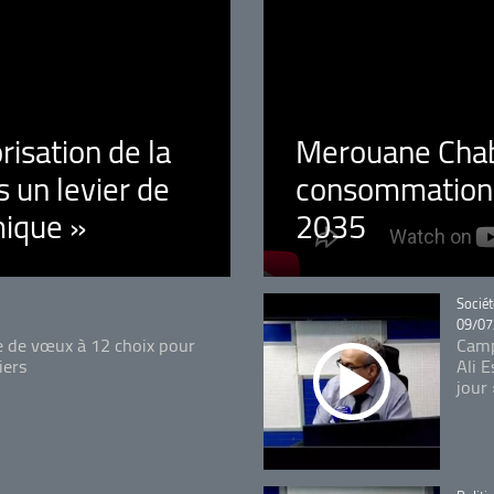
orisation de la
Merouane Chaba
 un levier de
consommation é
ique »
2035
Catégo
Sociét
09/07
e de vœux à 12 choix pour
Camp
iers
Ali 
jour