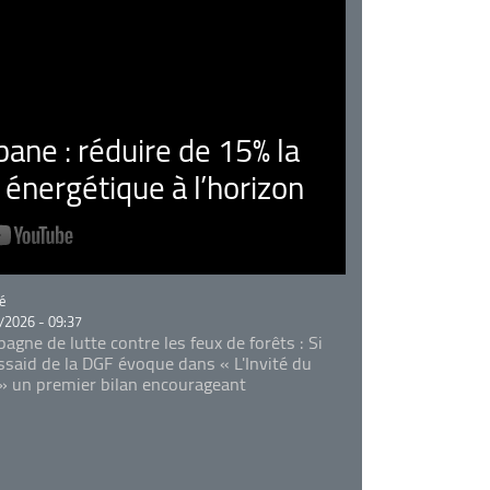
ne : réduire de 15% la
nergétique à l’horizon
rie
é
/2026 - 09:37
agne de lutte contre les feux de forêts : Si
Essaid de la DGF évoque dans « L'Invité du
 » un premier bilan encourageant