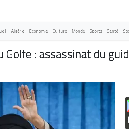
Aller
au
contenu
principal
in navigation
ueil
Algérie
Economie
Culture
Monde
Sports
Santé
Soc
au Golfe : assassinat du gu