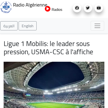
Aller
Radio Algérienne
au
Radios
contenu
principal
العربية
English
Ligue 1 Mobilis: le leader sous
pression, USMA-CSC à l'affiche