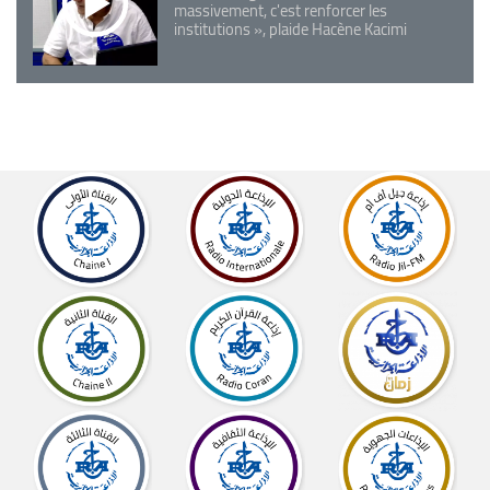
massivement, c'est renforcer les
institutions », plaide Hacène Kacimi