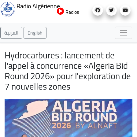
Aller
Radio Algérienne
au
Radios
contenu
principal
العربية
English
Hydrocarbures : lancement de
l'appel à concurrence «Algeria Bid
Round 2026» pour l'exploration de
7 nouvelles zones