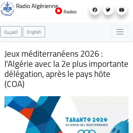
Aller
Radio Algérienne
au
Radios
contenu
principal
العربية
English
Jeux méditerranéens 2026 :
l'Algérie avec la 2e plus importante
délégation, après le pays hôte
(COA)