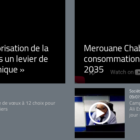
orisation de la
Merouane Chaba
 un levier de
consommation é
ique »
2035
Catégo
Sociét
09/07
e de vœux à 12 choix pour
Camp
iers
Ali 
jour