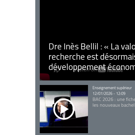
Dre Inès Bellil : « La val
recherche est désormais
développement économ
Catégorie
Enseignement supérieur
12/07/2026 - 12:09
BAC 2026 : une fich
les nouveaux bachel