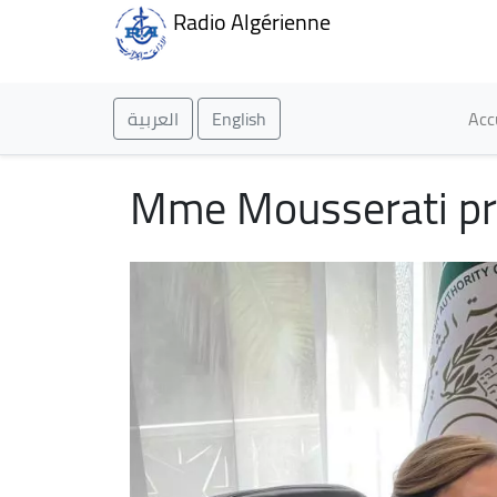
Radio Algérienne
Ma
العربية
English
Acc
Mme Mousserati pré