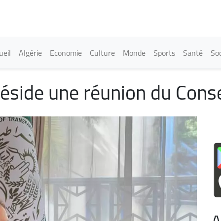
Aller
au
contenu
principal
in navigation
ueil
Algérie
Economie
Culture
Monde
Sports
Santé
Soc
side une réunion du Conse
A