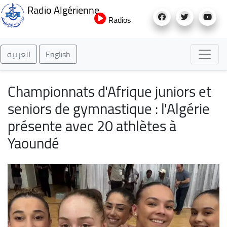
Aller
Radio Algérienne
au
Radios
contenu
principal
العربية
English
Championnats d'Afrique juniors et
seniors de gymnastique : l'Algérie
présente avec 20 athlètes à
Yaoundé