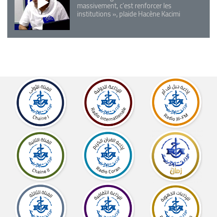
massivement, c'est renforcer les
institutions », plaide Hacène Kacimi