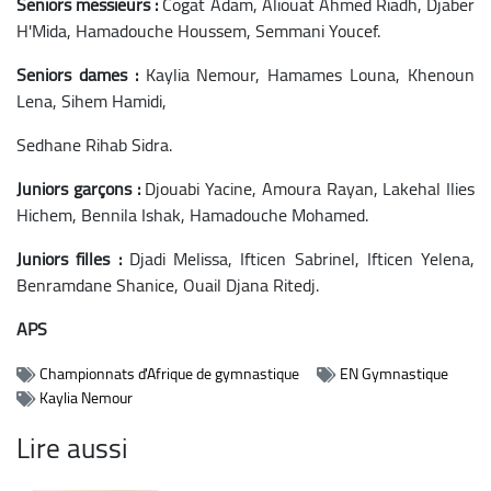
Seniors messieurs :
Cogat Adam, Aliouat Ahmed Riadh, Djaber
H'Mida, Hamadouche Houssem, Semmani Youcef.
Seniors dames :
Kaylia Nemour, Hamames Louna, Khenoun
Lena, Sihem Hamidi,
Sedhane Rihab Sidra.
Juniors garçons :
Djouabi Yacine, Amoura Rayan, Lakehal Ilies
Hichem, Bennila Ishak, Hamadouche Mohamed.
Juniors filles :
Djadi Melissa, Ifticen Sabrinel, Ifticen Yelena,
Benramdane Shanice, Ouail Djana Ritedj.
APS
Championnats d'Afrique de gymnastique
EN Gymnastique
Kaylia Nemour
Lire aussi