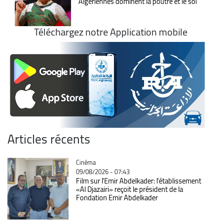
Algériennes dominent la poutre et le sol
Téléchargez notre Application mobile
Articles récents
Catégorie
Cinéma
09/08/2026 - 07:43
Film sur l'Emir Abdelkader: l'établissement
«Al Djazairi» reçoit le président de la
Fondation Emir Abdelkader