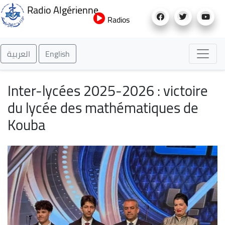
Aller
Radio Algérienne
au
Radios
contenu
principal
العربية
English
Inter-lycées 2025-2026 : victoire
du lycée des mathématiques de
Kouba