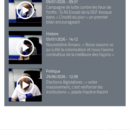
09/07/2026 - 09:37
Campagne de lutte contre les feux de
forêts : Si Ali Essaid de la DGF évoque
dans « L'Invité du jour » un premier
bilan encourageant
Catégorie
Histoire
05/07/2026 - 14:12
Noureddine Amara : « Nous savons ce
qu’a été la colonisation et nous l’avons
combattue de la meilleure des façons »
Catégorie
Politique
29/06/2026 - 12:39
Elections législatives : « voter
massivement, c'est renforcer les
institutions », plaide Hacène Kacimi