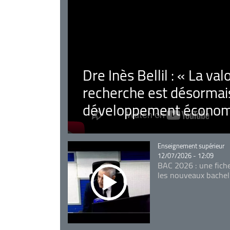
Dre Inès Bellil : « La val
recherche est désormais
développement économ
Catégorie
Enseignement supérieur
12/07/2026 - 12:09
BAC 2026 : une fich
les nouveaux bachel