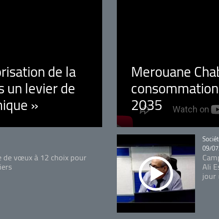
orisation de la
Merouane Chaba
 un levier de
consommation é
ique »
2035
Catégo
Sociét
09/07
e de vœux à 12 choix pour
Camp
iers
Ali 
jour