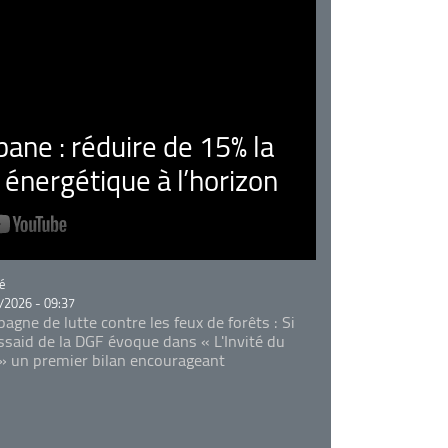
ne : réduire de 15% la
nergétique à l’horizon
rie
é
/2026 - 09:37
agne de lutte contre les feux de forêts : Si
Essaid de la DGF évoque dans « L'Invité du
 » un premier bilan encourageant