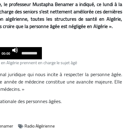
ie, le professeur Mustapha Benamer a indiqué, ce lundi à la
n charge des seniors s'est nettement améliorée ces dernières
on algérienne, toutes les structures de santé en Algérie,
s croire que la personne âgée est négligée en Algérie ».
Use
00:00
Up/Down
 en Algérie prennent en charge le sujet âgé
Arrow
senal juridique qui nous incite à respecter la personne âgée.
keys
ème année de médecine constitue une avancée majeure. Elle
to
 médecins. »
increase
or
 nationale des personnes âgées.
decrease
volume.
enamer
Radio Algérienne