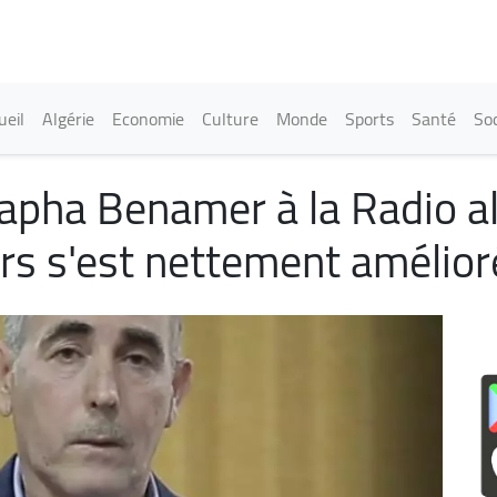
Aller
au
contenu
principal
in navigation
ueil
Algérie
Economie
Culture
Monde
Sports
Santé
Soc
pha Benamer à la Radio alg
rs s'est nettement amélior