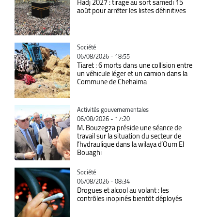
Hadj 2027 : tirage au sort samedi 15
août pour arrêter les listes définitives
Catégorie
Société
06/08/2026 - 18:55
Tiaret : 6 morts dans une collision entre
un véhicule léger et un camion dans la
Commune de Chehaima
Catégorie
Activités gouvernementales
06/08/2026 - 17:20
M. Bouzegza préside une séance de
travail sur la situation du secteur de
l’hydraulique dans la wilaya d’Oum El
Bouaghi
Catégorie
Société
06/08/2026 - 08:34
Drogues et alcool au volant : les
contrôles inopinés bientôt déployés