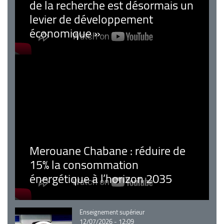
de la recherche est désormais un
levier de développement
économique »
Merouane Chabane : réduire de
15% la consommation
énergétique à l’horizon 2035
Catégorie
Enseignement supérieur
12/07/2026 - 12:09