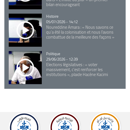
bilan encourageant
Catégorie
Histoire
05/07/2026 - 14:12
Noureddine Amara : « Nous savons ce
qu’a été la colonisation et nous l’avons
combattue de la meilleure des façons »
Catégorie
Politique
29/06/2026 - 12:39
Elections législatives : « voter
massivement, c'est renforcer les
institutions », plaide Hacène Kacimi