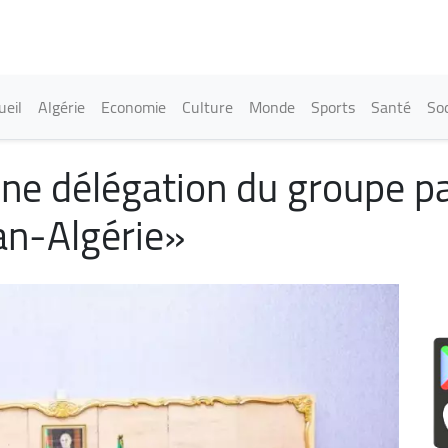
Aller
au
contenu
principal
in navigation
ueil
Algérie
Economie
Culture
Monde
Sports
Santé
Soc
une délégation du groupe p
an-Algérie»