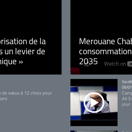
orisation de la
Merouane Chaba
 un levier de
consommation é
ique »
2035
Catégo
Sociét
09/07
e de vœux à 12 choix pour
Camp
iers
Ali 
jour