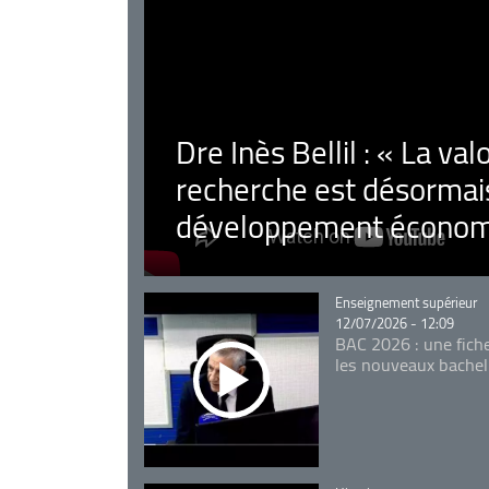
Dre Inès Bellil : « La val
recherche est désormais
développement économ
Catégorie
Enseignement supérieur
12/07/2026 - 12:09
BAC 2026 : une fich
les nouveaux bachel