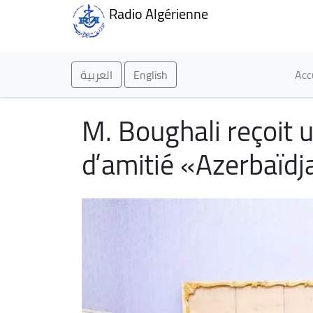
Radio Algérienne
Ma
العربية
English
Acc
M. Boughali reçoit 
d’amitié «Azerbaïdj