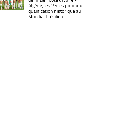
de finale : Côte d'Ivoire -
Algérie, les Vertes pour une
qualification historique au
Mondial brésilien