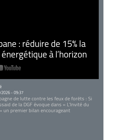
ne : réduire de 15% la
nergétique à l’horizon
rie
é
/2026 - 09:37
agne de lutte contre les feux de forêts : Si
Essaid de la DGF évoque dans « L'Invité du
 » un premier bilan encourageant