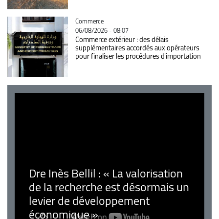
Catégorie
Commerce
06/08/2026 - 08:07
Commerce extérieur : des délais
supplémentaires accordés aux opérateurs
pour finaliser les procédures d'importation
Dre Inès Bellil : « La valorisation
de la recherche est désormais un
levier de développement
économique »