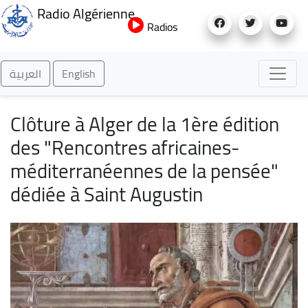
Aller
Radio Algérienne
au
Radios
contenu
principal
العربية
English
Clôture à Alger de la 1ère édition
des "Rencontres africaines-
méditerranéennes de la pensée"
dédiée à Saint Augustin