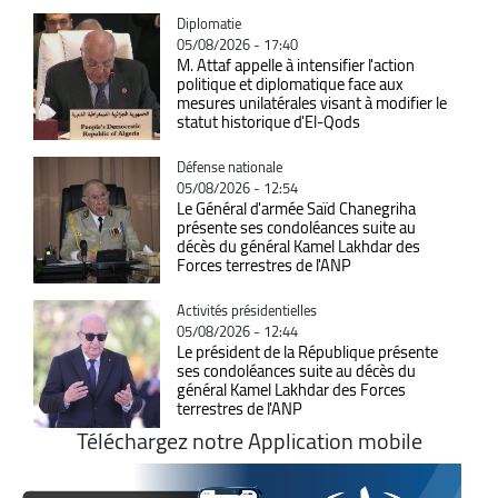
Catégorie
Diplomatie
05/08/2026 - 17:40
M. Attaf appelle à intensifier l'action
politique et diplomatique face aux
mesures unilatérales visant à modifier le
statut historique d'El-Qods
Catégorie
Défense nationale
05/08/2026 - 12:54
Le Général d'armée Saïd Chanegriha
présente ses condoléances suite au
décès du général Kamel Lakhdar des
Forces terrestres de l'ANP
Catégorie
Activités présidentielles
05/08/2026 - 12:44
Le président de la République présente
ses condoléances suite au décès du
général Kamel Lakhdar des Forces
terrestres de l'ANP
Téléchargez notre Application mobile