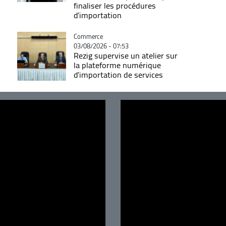
finaliser les procédures
d'importation
Catégorie
Commerce
03/08/2026 - 07:53
Rezig supervise un atelier sur
la plateforme numérique
d'importation de services