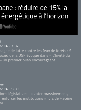
ne : réduire de 15% la
nergétique à l’horizon
rie
é
/2026 - 09:37
agne de lutte contre les feux de forêts : Si
Essaid de la DGF évoque dans « L'Invité du
 » un premier bilan encourageant
rie
que
/2026 - 12:39
tions législatives : « voter massivement,
 renforcer les institutions », plaide Hacène
mi