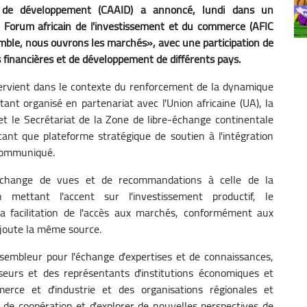
et de développement (CAAID) a annoncé, lundi dans un
u Forum africain de l'investissement et du commerce (AFIC
mble, nous ouvrons les marchés», avec une participation de
 financières et de développement de différents pays.
tervient dans le contexte du renforcement de la dynamique
ant organisé en partenariat avec l'Union africaine (UA), la
et le Secrétariat de la Zone de libre-échange continentale
tant que plateforme stratégique de soutien à l'intégration
 communiqué.
'échange de vues et de recommandations à celle de la
n mettant l'accent sur l'investissement productif, le
a facilitation de l'accès aux marchés, conformément aux
 ajoute la même source.
sembleur pour l'échange d'expertises et de connaissances,
seurs et des représentants d'institutions économiques et
erce et d'industrie et des organisations régionales et
s de coopération et d'explorer de nouvelles perspectives de