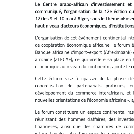
Le Centre arabo-africain d'investissement 
communiqué, l'organisation de la 12e édition d
12) les 9 et 10 mai à Alger, sous le thème «Ense
haut niveau d'acteurs économiques, d'institutions
L'organisation de cet évènement continental in
de coopération économique africaine, le forum ét
Banque africaine d'import-export (Afreximbank) 
africaine (ZLECAF), ce qui «reflète sa place en 
économique au niveau du continent», ajoute le
Cette édition vise à «passer de la phase d
concrétisation de partenariats pratiques, e
développement du commerce interafricain, et l
nouvelles orientations de l'économie africaine»,
Le forum constituera un espace continental ras
réunissant des hommes d'affaires, des investis
financières, ainsi que des chambres de comm
internationales, afin d'examiner les opportunité