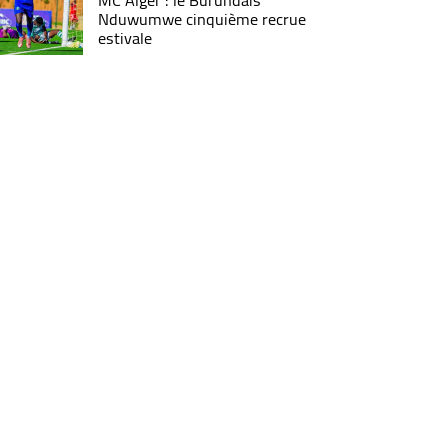
MC Alger : le Burundais
Nduwumwe cinquième recrue
estivale