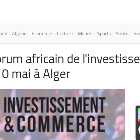
Aller
au
contenu
principal
in navigation
ueil
Algérie
Economie
Culture
Monde
Sports
Santé
Soc
orum africain de l'investiss
0 mai à Alger